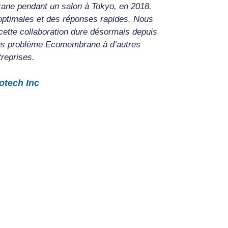
ne pendant un salon à Tokyo, en 2018.
Dans l’optiq
optimales et des réponses rapides. Nous
pouvons dir
 cette collaboration dure désormais depuis
de la qual
ns problème Ecomembrane à d’autres
réalisatio
treprises.
notre
otech Inc