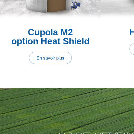
Cupola M2
H
option Heat Shield
En savoir plus