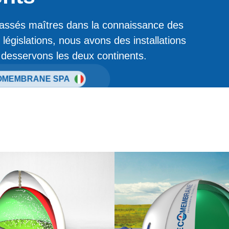
assés maîtres dans la connaissance des
législations, nous avons des installations
Ecomembrane Spa
t desservons les deux continents.
ri Opportunita, 7 - 26030
 Pieve Delmona, Crémone
OMEMBRANE SPA