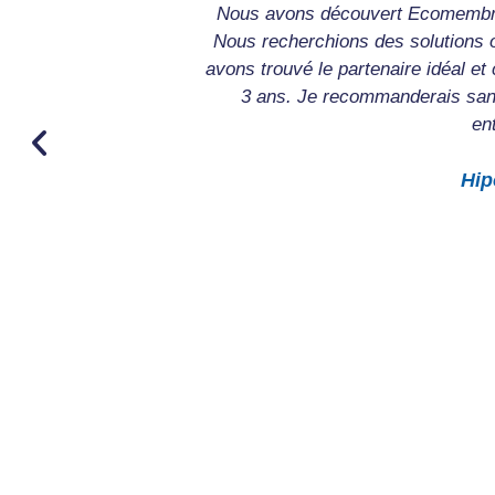
 à partir de notre
Nous avons découvert Ecomembra
ravaillions dans un
Nous recherchions des solutions 
e référence, grâce
avons trouvé le partenaire idéal et
ermis d’évoluer en
3 ans. Je recommanderais sa
 de la réalisation
en
tres entreprises,
e confiance au
Hip