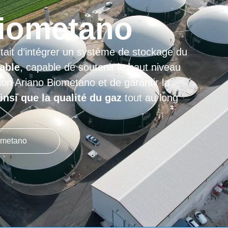
STUDY
t Yonezawa
u un niveau de stockage de gaz très performant 
, qui nous permet d’être concurrentiels sur le
 de l’installation et sa gestion sont à la fois clairs
ire de React Yonezawa