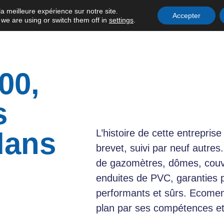
olutions de
la meilleure expérience sur notre site.
Accepter
we are using or switch them off in
settings
.
gène
S ET ÉVÉNEMENTS
GOVERNANCE
INVESTOR RELATIONS
00,
s
dans
L’histoire de cette entrepris
brevet, suivi par neuf autr
de gazomètres, dômes, cou
enduites de PVC, garanties
performants et sûrs. Ecome
plan par ses compétences e