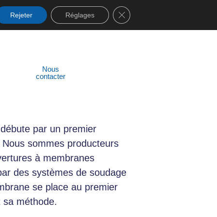
Fermer la bannière des cooki
Rejeter
Réglages
Conditions générales de
vente
Nous
contacter
e débute par un premier
es. Nous sommes producteurs
vertures à membranes
 par des systèmes de soudage
mbrane se place au premier
t sa méthode.