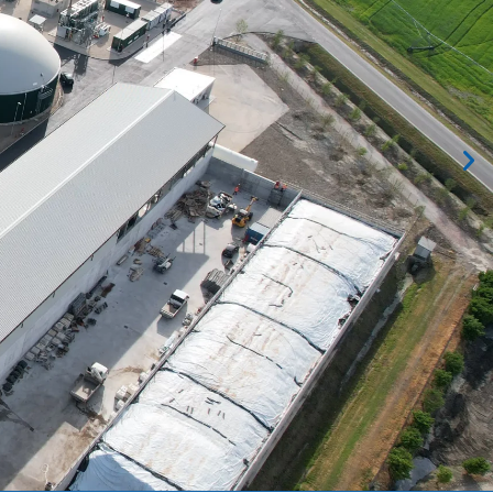
en
 et