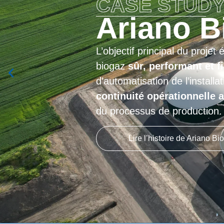
CASE 
Reac
Nous avons obten
termes de volumes
marché: L’ensemble
performants.
Lire l’histo