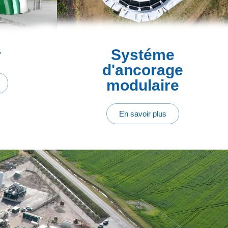
r
Systéme
d'ancorage
modulaire
En savoir plus