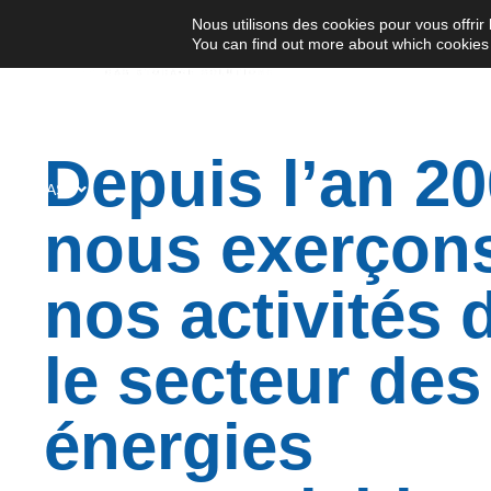
pour des s
Nous utilisons des cookies pour vous offrir 
You can find out more about which cookies 
stockage
de l’hydro
ECOMEMBRANE
PRODUITS
INNOVATIONS
ACTUALITÉ
Depuis l’an 20
MÉDIAS
nous exerçon
nos activités 
le secteur des
énergies