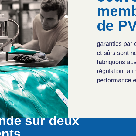
memb
de P
garanties par
et sûrs sont n
fabriquons au
régulation, af
performance e
nde sur deux
ents