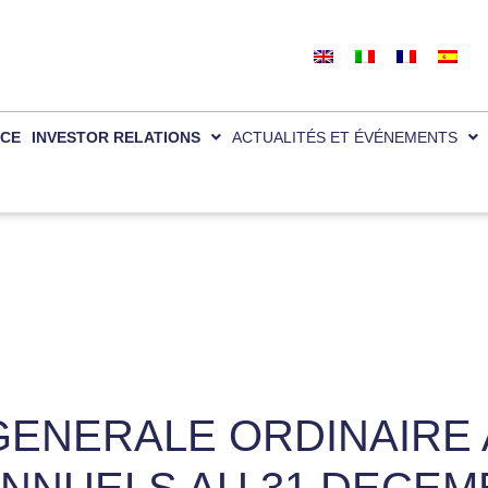
la meilleure expérience sur notre site.
Accepter
we are using or switch them off in
settings
.
CE
INVESTOR RELATIONS
ACTUALITÉS ET ÉVÉNEMENTS
GENERALE ORDINAIRE
NNUELS AU 31 DECEMB