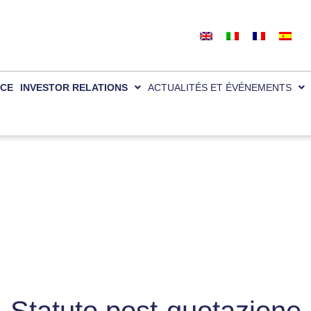
la meilleure expérience sur notre site.
Accepter
we are using or switch them off in
settings
.
CE
INVESTOR RELATIONS
ACTUALITÉS ET ÉVÉNEMENTS
Statuto post-quotazione