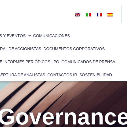
or experiencia en nuestra web.
Aceptar
utilizamos o desactivarlas en los
ajustes
.
S Y EVENTOS
COMUNICACIONES
RAL DE ACCIONISTAS
DOCUMENTOS CORPORATIVOS
E INFORMES PERIÓDICOS
IPO
COMUNICADOS DE PRENSA
ERTURA DE ANALISTAS
CONTACTOS IR
SOSTENIBILIDAD
Governanc