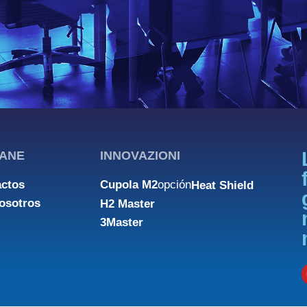
ANE
INNOVAZIONI
actos
Cupola M2
opción
Heat Shield
osotros
H2 Master
3Master