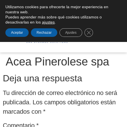
Utilizamos cookies para ofrecerte la mejor experiencia en
Condiciones generales de suministro
nuestra web.
Puedes aprender más sobre qué cookies utilizamos o
desactivarlas en los
ajustes
.
Cerrar el banner de
Aceptar
Rechazar
Ajustes
Acea Pinerolese spa
Deja una respuesta
Tu dirección de correo electrónico no será
publicada.
Los campos obligatorios están
marcados con
*
Comentario
*