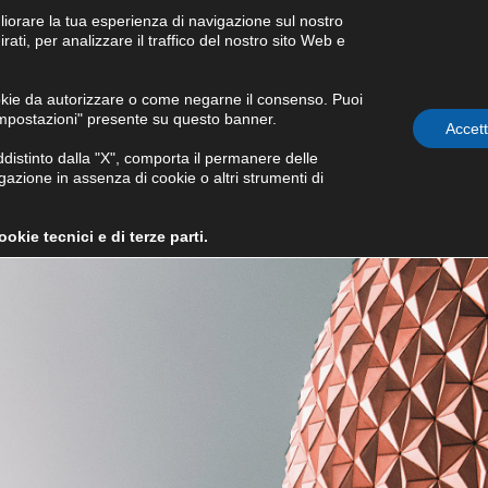
liorare la tua esperienza di navigazione sul nostro
Condizioni generali di
ati, per analizzare il traffico del nostro sito Web e
fornitura
okie da autorizzare o come negarne il consenso. Puoi
Impostazioni" presente su questo banner.
WS E EVENTI
GOVERNANCE
INVESTOR RELATIONS
Accet
stinto dalla "X", comporta il permanere delle
azione in assenza di cookie o altri strumenti di
kie tecnici e di terze parti.