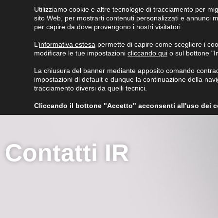
Utilizziamo cookie e altre tecnologie di tracciamento per mig
sito Web, per mostrarti contenuti personalizzati e annunci mir
per capire da dove provengono i nostri visitatori.
L’
informativa estesa
permette di capire come scegliere i co
modificare le tue impostazioni
cliccando qui
o sul bottone "
ECOMEMBRANE
PRODOTTI
INNOVAZIONI
NE
La chiusura del banner mediante apposito comando contraddi
MEDIA
impostazioni di default e dunque la continuazione della navig
tracciamento diversi da quelli tecnici.
Cliccando il bottone "Accetto" acconsenti all'uso dei coo
Contatti IR