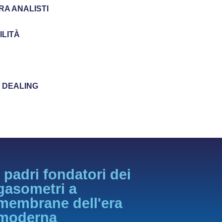
A ANALISTI
ILITÀ
IR
 DEALING
I padri fondatori dei
gasometri a
membrane dell'era
moderna