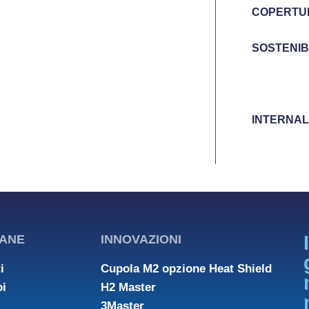
COPERTUR
SOSTENIB
CONTATTI 
INTERNAL
ANE
INNOVAZIONI
i
Cupola M2 opzione Heat Shield
oi
H2 Master
3Master