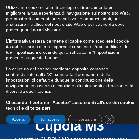
Utilizziamo cookie e altre tecnologie di tracciamento per
Condizioni generali di fornitura
migliorare la tua esperienza di navigazione sul nostro sito Web,
per mostrarti contenuti personalizzati e annunci mirati, per
analizzare il traffico del nostro sito Web e per capire da dove
provengono i nostri visitatori.
L’
informativa estesa
permette di capire come scegliere i cookie
da autorizzare o come negarne il consenso. Puoi modificare le
tue impostazioni
cliccando qui
o sul bottone "Impostazioni"
presente su questo banner.
La chiusura del banner mediante apposito comando
contraddistinto dalla "X", comporta il permanere delle
impostazioni di default e dunque la continuazione della
navigazione in assenza di cookie o altri strumenti di tracciamento
diversi da quelli tecnici.
Cliccando il bottone "Accetto" acconsenti all'uso dei cookie
tecnici e di terze parti.
Cupola Gasometrica a 3 Membrane
Close GDPR Co
Accetta
Non accetto
Impostazioni
Cupola M3