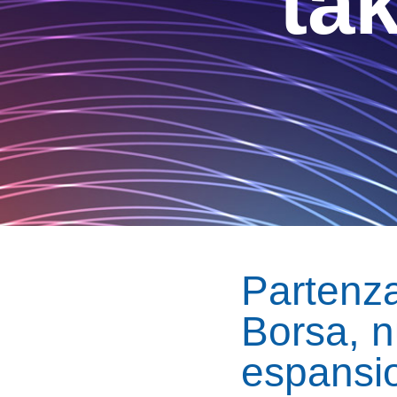
ta
Partenza
Borsa, n
espansio