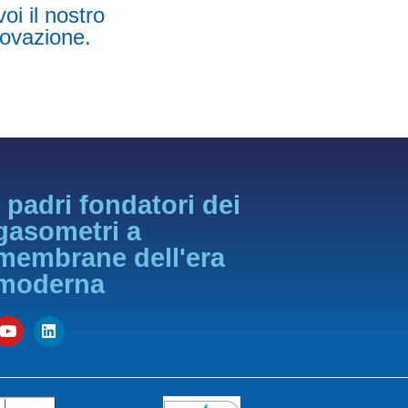
oi il nostro
novazione.
I padri fondatori dei
gasometri a
membrane dell'era
moderna