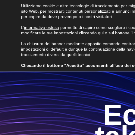
Utilizziamo cookie e altre tecnologie di tracciamento per mig
sito Web, per mostrarti contenuti personalizzati e annunci mir
per capire da dove provengono i nostri visitatori.
L’
informativa estesa
permette di capire come scegliere i co
modificare le tue impostazioni
cliccando qui
o sul bottone "
ECOMEMBRANE
PRODOTTI
INNOVAZIONI
NE
La chiusura del banner mediante apposito comando contraddi
MEDIA
impostazioni di default e dunque la continuazione della navig
tracciamento diversi da quelli tecnici.
Cliccando il bottone "Accetto" acconsenti all'uso dei coo
E