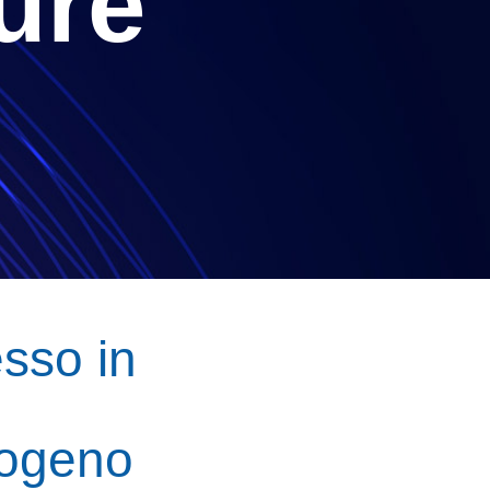
ure
sso in
rogeno