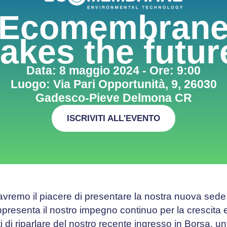
Ecomembran
takes the futur
Data: 8 maggio 2024 - Ore: 9:00
Luogo: Via Pari Opportunità, 9, 26030
Gadesco-Pieve Delmona CR
ISCRIVITI ALL'EVENTO
avremo il piacere di presentare la nostra nuova sede
ppresenta il nostro impegno continuo per la crescita 
ti di riparlare del nostro recente ingresso in Borsa, un 