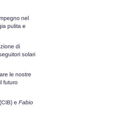
 impegno nel
ia pulita e
zione di
guitori solari
are le nostre
l futuro
 (CIB) e
Fabio