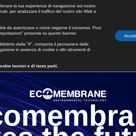
liorare la tua esperienza di navigazione sul nostro
Condizioni generali di
ati, per analizzare il traffico del nostro sito Web e
fornitura
okie da autorizzare o come negarne il consenso. Puoi
Impostazioni" presente su questo banner.
WS E EVENTI
GOVERNANCE
INVESTOR RELATIONS
Accet
stinto dalla "X", comporta il permanere delle
azione in assenza di cookie o altri strumenti di
kie tecnici e di terze parti.
comembra