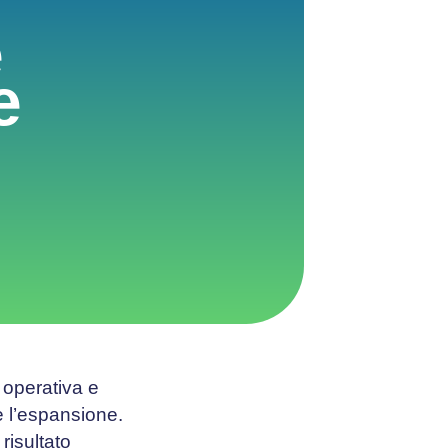
e
e
 operativa e
e l’espansione.
risultato