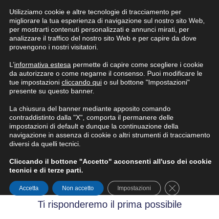
Utilizziamo cookie e altre tecnologie di tracciamento per
Condizioni generali di fornitura
migliorare la tua esperienza di navigazione sul nostro sito Web,
per mostrarti contenuti personalizzati e annunci mirati, per
analizzare il traffico del nostro sito Web e per capire da dove
provengono i nostri visitatori.
L’
informativa estesa
permette di capire come scegliere i cookie
da autorizzare o come negarne il consenso. Puoi modificare le
tue impostazioni
cliccando qui
o sul bottone "Impostazioni"
presente su questo banner.
La chiusura del banner mediante apposito comando
contraddistinto dalla "X", comporta il permanere delle
impostazioni di default e dunque la continuazione della
navigazione in assenza di cookie o altri strumenti di tracciamento
diversi da quelli tecnici.
Grazie per aver inviato
Cliccando il bottone "Accetto" acconsenti all'uso dei cookie
tecnici e di terze parti.
la tua candidatura!
Close GDPR Co
Accetta
Non accetto
Impostazioni
Ti risponderemo il prima possibile