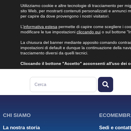
Utilizziamo cookie e altre tecnologie di tracciamento per mig
sito Web, per mostrarti contenuti personalizzati e annunci mir
per capire da dove provengono i nostri visitatori.
L’
informativa estesa
permette di capire come scegliere i co
modificare le tue impostazioni
cliccando qui
o sul bottone "
ECOMEMBRANE
PRODOTTI
INNOVAZIONI
NE
La chiusura del banner mediante apposito comando contraddi
MEDIA
impostazioni di default e dunque la continuazione della navig
tracciamento diversi da quelli tecnici.
Search
Cliccando il bottone "Accetto" acconsenti all'uso dei coo
CHI SIAMO
ECOMEMBR
La nostra storia
Sedi e contatt