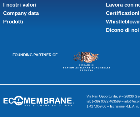
I nostri valori
Lavora con n
Company data
Certificazioni
Prodotti
Whistleblowi
Dicono di noi
FOUNDING PARTNER OF
Via Pari Opportunità, 9 – 26030 
tel: (+39) 0372 463599 – info@ecom
1.427.059,00 – Iscrizione R.E.A. n