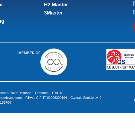
oi
H2 Master
3Master
ng
MEMBER OF
Gadesco Pieve Delmona – Cremona – ITALIA
embrane.com – P.IVA e C.F. IT 01206300194 – Capitale Sociale i.v. €
. 151704