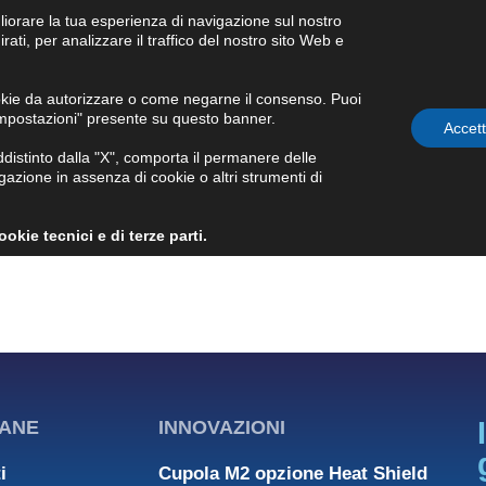
liorare la tua esperienza di navigazione sul nostro
Condizioni generali di
ati, per analizzare il traffico del nostro sito Web e
fornitura
okie da autorizzare o come negarne il consenso. Puoi
Impostazioni" presente su questo banner.
WS E EVENTI
GOVERNANCE
INVESTOR RELATIONS
Accet
stinto dalla "X", comporta il permanere delle
azione in assenza di cookie o altri strumenti di
kie tecnici e di terze parti.
ANE
INNOVAZIONI
i
Cupola M2 opzione Heat Shield