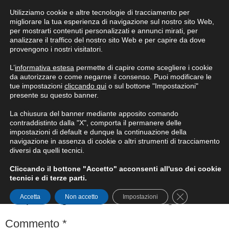
Utilizziamo cookie e altre tecnologie di tracciamento per
Condizioni generali di fornitura
migliorare la tua esperienza di navigazione sul nostro sito Web,
per mostrarti contenuti personalizzati e annunci mirati, per
analizzare il traffico del nostro sito Web e per capire da dove
provengono i nostri visitatori.
L’
informativa estesa
permette di capire come scegliere i cookie
da autorizzare o come negarne il consenso. Puoi modificare le
tue impostazioni
cliccando qui
o sul bottone "Impostazioni"
presente su questo banner.
La chiusura del banner mediante apposito comando
Transutilizatcia
contraddistinto dalla "X", comporta il permanere delle
impostazioni di default e dunque la continuazione della
navigazione in assenza di cookie o altri strumenti di tracciamento
Lascia un commento
diversi da quelli tecnici.
Cliccando il bottone "Accetto" acconsenti all'uso dei cookie
tecnici e di terze parti.
Il tuo indirizzo email non sarà pubblicato.
I
Close GDPR Co
campi obbligatori sono contrassegnati
*
Accetta
Non accetto
Impostazioni
Commento
*